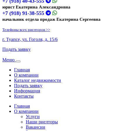
+7 (918) 40-43-555
юрист Екатерина Александровна
+7 (918) 91-38-555
начальник отдела продаж Екатерина Сергеевна
Телефоны всех риелторов >>
г. Туапсе, ул. Гоголя, д. 15/6
Подать заявку
Меню
Toggle
navigation
Главная
О компании
Каталог недвижимости
Подать заявку
Информация
Контакты
Главная
О компании
Услуги
Наши риелторы
Вакансии