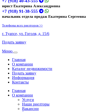
+7 (918) 40-43-555
юрист Екатерина Александровна
+7 (918) 91-38-555
начальник отдела продаж Екатерина Сергеевна
Телефоны всех риелторов >>
г. Туапсе, ул. Гоголя, д. 15/6
Подать заявку
Меню
Toggle
navigation
Главная
О компании
Каталог недвижимости
Подать заявку
Информация
Контакты
Главная
О компании
Услуги
Наши риелторы
Вакансии