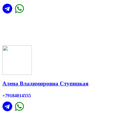
Алена Владимировна Ступицкая
+79184014555