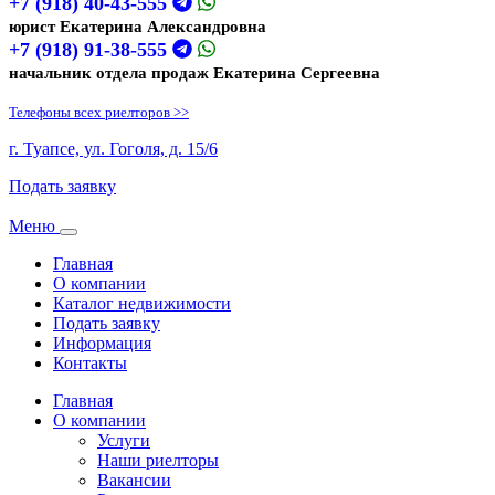
+7 (918) 40-43-555
юрист Екатерина Александровна
+7 (918) 91-38-555
начальник отдела продаж Екатерина Сергеевна
Телефоны всех риелторов >>
г. Туапсе, ул. Гоголя, д. 15/6
Подать заявку
Меню
Toggle
navigation
Главная
О компании
Каталог недвижимости
Подать заявку
Информация
Контакты
Главная
О компании
Услуги
Наши риелторы
Вакансии