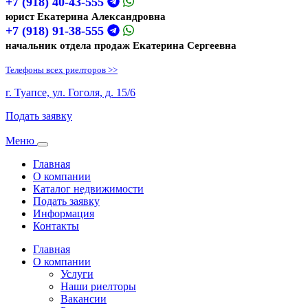
+7 (918) 40-43-555
юрист Екатерина Александровна
+7 (918) 91-38-555
начальник отдела продаж Екатерина Сергеевна
Телефоны всех риелторов >>
г. Туапсе, ул. Гоголя, д. 15/6
Подать заявку
Меню
Toggle
navigation
Главная
О компании
Каталог недвижимости
Подать заявку
Информация
Контакты
Главная
О компании
Услуги
Наши риелторы
Вакансии