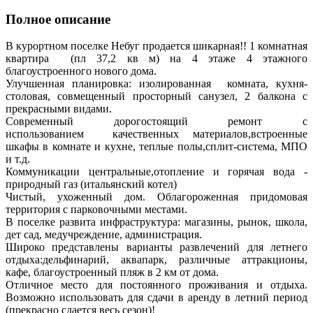
Полное описание
В курортном поселке Небуг продается шикарная!! 1 комнатная
квартира (пл 37,2 кв м) на 4 этаже 4 этажного
благоустроенного нового дома.
Улучшенная планировка: изолированная комната, кухня-
столовая, совмещенный просторный санузел, 2 балкона с
прекрасными видами.
Современный дорогостоящий ремонт с
использованием качественных материалов,встроенные
шкафы в комнате и кухне, теплые полы,сплит-система, МПО
и т.д.
Коммуникации центральные,отопление и горячая вода -
природный газ (итальянский котел)
Чистый, ухоженный дом. Облагороженная придомовая
территория с парковочными местами.
В поселке развита инфраструктура: магазины, рынок, школа,
дет сад, медучреждение, администрация.
Широко представлены варианты развлечений для летнего
отдыха:дельфинарий, аквапарк, различные аттракционы,
кафе, благоустроенный пляж в 2 км от дома.
Отличное место для постоянного проживания и отдыха.
Возможно использовать для сдачи в аренду в летний период
(прекрасно сдается весь сезон)!