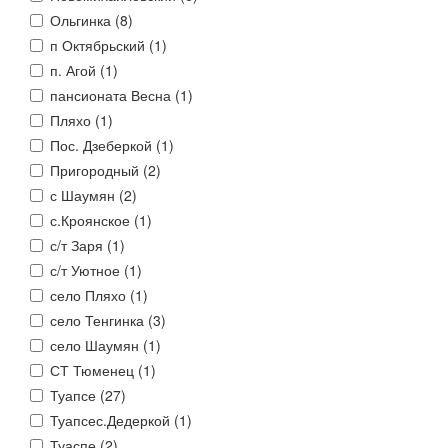
Ольгинка (
8
)
п Октябрьский (
1
)
п. Агой (
1
)
пансионата Весна (
1
)
Пляхо (
1
)
Пос. Дзеберкой (
1
)
Пригородный (
2
)
с Шаумян (
2
)
с.Кроянское (
1
)
с/т Заря (
1
)
с/т Уютное (
1
)
село Пляхо (
1
)
село Тенгинка (
3
)
село Шаумян (
1
)
СТ Тюменец (
1
)
Туапсе (
27
)
Туапсес.Дедеркой (
1
)
Туаспе (
2
)