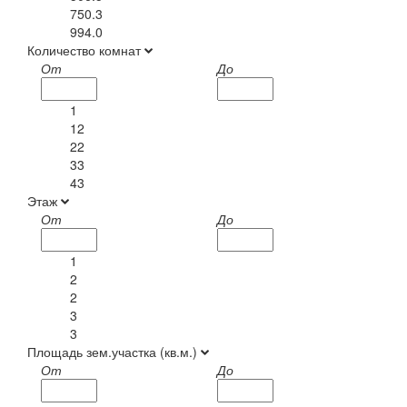
750.3
994.0
Количество комнат
От
До
1
12
22
33
43
Этаж
От
До
1
2
2
3
3
Площадь зем.участка (кв.м.)
От
До