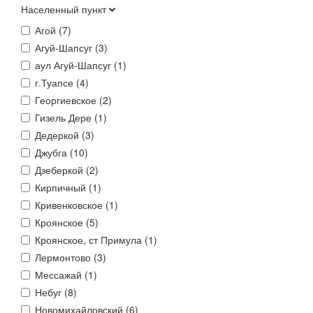
Населенный пункт
Агой (
7
)
Агуй-Шапсуг (
3
)
аул Агуй-Шапсуг (
1
)
г.Туапсе (
4
)
Георгиевское (
2
)
Гизель Дере (
1
)
Дедеркой (
3
)
Джубга (
10
)
Дзеберкой (
2
)
Кирпичный (
1
)
Кривенковское (
1
)
Кроянское (
5
)
Кроянское, ст Примула (
1
)
Лермонтово (
3
)
Мессажай (
1
)
Небуг (
8
)
Новомихайловский (
6
)