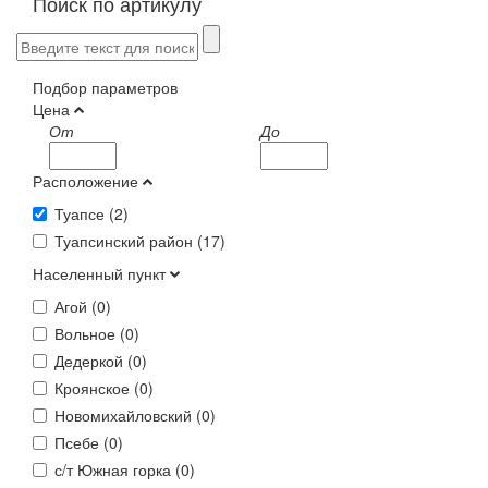
Поиск по артикулу
Подбор параметров
Цена
От
До
Расположение
Туапсе (
2
)
Туапсинский район (
17
)
Населенный пункт
Агой (
0
)
Вольное (
0
)
Дедеркой (
0
)
Кроянское (
0
)
Новомихайловский (
0
)
Псебе (
0
)
с/т Южная горка (
0
)