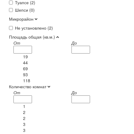
Туапсе (
2
)
Шепси (
0
)
Микрорайон
Не установлено (
2
)
Площадь общая (кв.м.)
От
До
19
44
69
93
118
Количество комнат
От
До
1
2
2
3
3