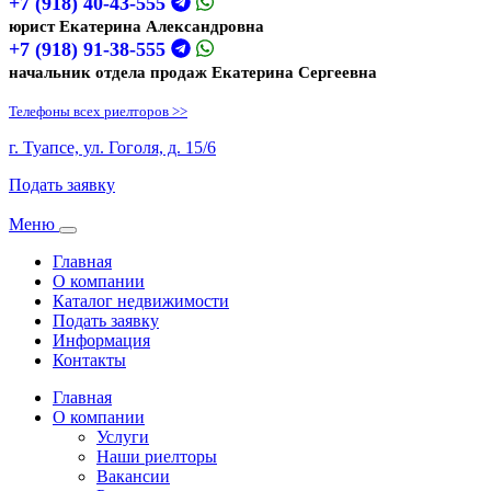
+7 (918) 40-43-555
юрист Екатерина Александровна
+7 (918) 91-38-555
начальник отдела продаж Екатерина Сергеевна
Телефоны всех риелторов >>
г. Туапсе, ул. Гоголя, д. 15/6
Подать заявку
Меню
Toggle
navigation
Главная
О компании
Каталог недвижимости
Подать заявку
Информация
Контакты
Главная
О компании
Услуги
Наши риелторы
Вакансии